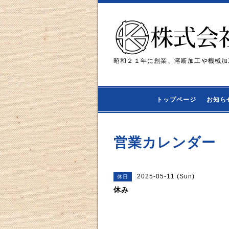
昭和２１年に創業、溶断加工や機械加
トップページ
お知ら
営業カレンダー
2025-05-11 (Sun)
休日
休み