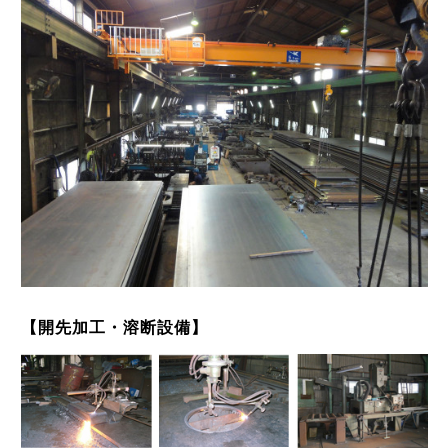
【開先加工・溶断設備】