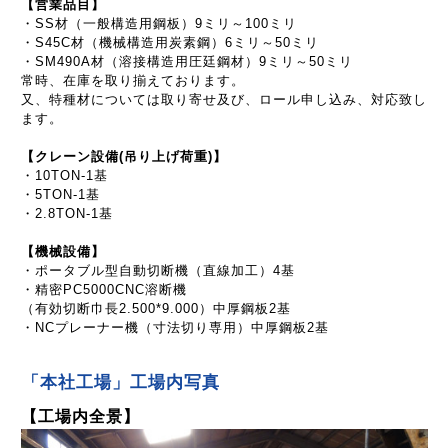
【営業品目】
・SS材（一般構造用鋼板）9ミリ～100ミリ
・S45C材（機械構造用炭素鋼）6ミリ～50ミリ
・SM490A材（溶接構造用圧廷鋼材）9ミリ～50ミリ
常時、在庫を取り揃えております。
又、特種材については取り寄せ及び、ロール申し込み、対応致し
ます。
【クレーン設備(吊り上げ荷重)】
・10TON-1基
・5TON-1基
・2.8TON-1基
【機械設備】
・ポータブル型自動切断機（直線加工）4基
・精密PC5000CNC溶断機
（有効切断巾長2.500*9.000）中厚鋼板2基
・NCプレーナー機（寸法切り専用）中厚鋼板2基
「本社工場」工場内写真
【工場内全景】